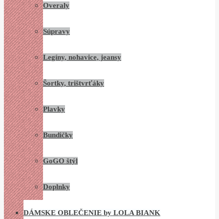
Overaly
Súpravy
Legíny, nohavice, jeansy
Šortky, trištvrťáky
Plavky
Bundičky
GoGO štýl
Doplnky
DÁMSKE OBLEČENIE by LOLA BIANK