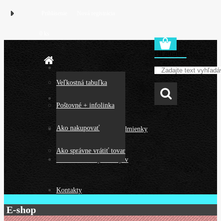
Prihlásenie
Nová registrácia
0 ks
Hľadanie
Veľkostná tabuľka
O nás
Poštovné + infolinka
Ako nakupovať
Všeobecné obchodné podmienky
Ako správne vrátiť tovar
Ochrana osobných údajov
Kontakty
E-shop