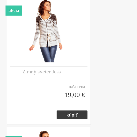
akcia
Zimný sveter Jess
naša cena
19,00 €