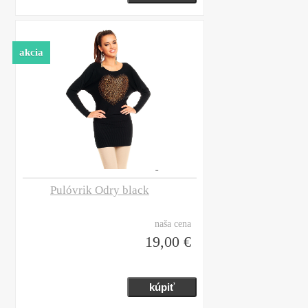
akcia
Pulóvrik Odry black
naša cena
19,00 €