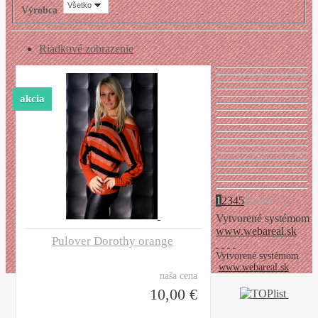
Všetko
Výrobca
Riadkové zobrazenie
akcia
1
2
3
4
5
Ďalšie >>
Vytvorené systémom
www.webareal.sk
Pulover Dorothy orange
Vytvorené systémom
www.webareal.sk
naša cena
10,00 €