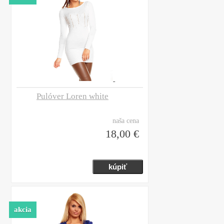
Pulóver Loren white
naša cena
18,00 €
akcia