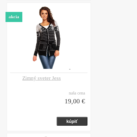
akcia
Zimný sveter Jess
naša cena
19,00 €