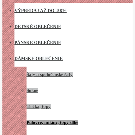
VÝPREDAJ AŽ DO -58%
DETSKÉ OBLEČENIE
PÁNSKE OBLEČENIE
DÁMSKE OBLEČENIE
Šaty a spoločenské šaty
Sukne
Tričká, topy
Pulóvre, mikiny, topy-dlhé