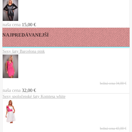
naša cena
15,00 €
NAJPREDÁVANEJŠÍ
Sexy šaty Barcelona pink
bežná cena
34,00 €
naša cena
32,00 €
Sexy spoločenské šaty Komtesa white
bežná cena
43,00 €