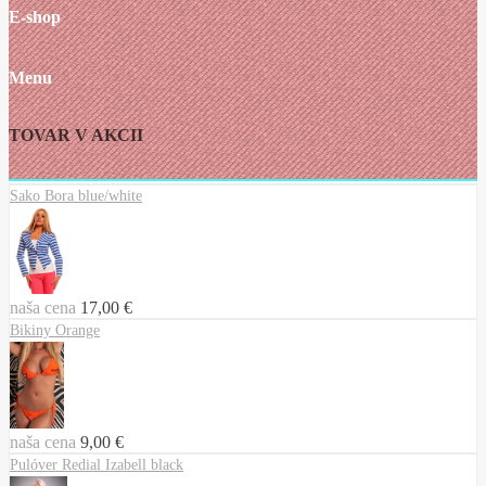
E-shop
Menu
TOVAR V AKCII
Sako Bora blue/white
naša cena
17,00 €
Bikiny Orange
naša cena
9,00 €
Pulóver Redial Izabell black