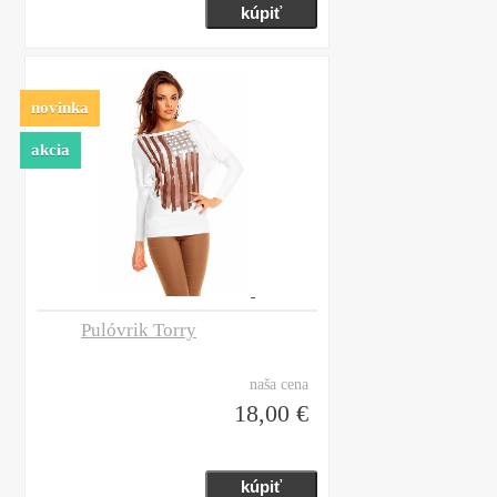
novinka
akcia
Pulóvrik Torry
naša cena
18,00 €