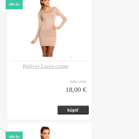
akcia
Pulóver Loren creme
naša cena
18,00 €
akcia