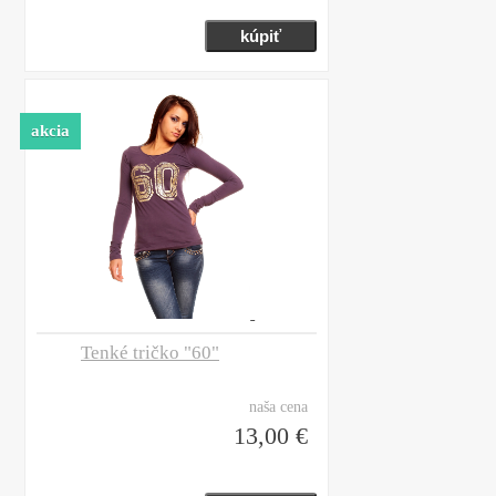
akcia
Tenké tričko "60"
naša cena
13,00 €