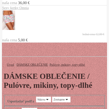
naša cena
36,00 €
Sexy šortky Omnia
bežná cena
12,00 €
naša cena
5,00 €
Úvod
»
DÁMSKE OBLEČENIE
»
Pulóvre, mikiny, topy-dlhé
DÁMSKE OBLEČENIE /
Pulóvre, mikiny, topy-dlhé
Názvu
Zostupne
Usporiadať podľa