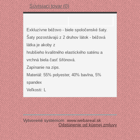
Súvisiaci tovar (0)
Exkluzívne béžovo - biele spoločenské šaty.
Šaty pozostávajú z 2 druhov látok - béžová
látka je akoby z
hrubšieho kvalitného elastického saténu a
vrchná biela časť šifónová.
Zapínanie na zips.
Materiál: 55% polyester, 40% bavlna, 5%
spandex
Veľkosti: L
Vytvorené systémom
www.webareal.sk
Odstúpenie od kúpnej zmluvy