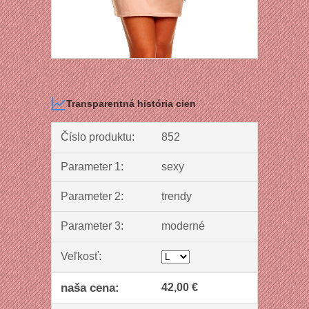
Transparentná história cien
Číslo produktu:
852
Parameter 1:
sexy
Parameter 2:
trendy
Parameter 3:
moderné
Veľkosť:
naša cena:
42,00 €