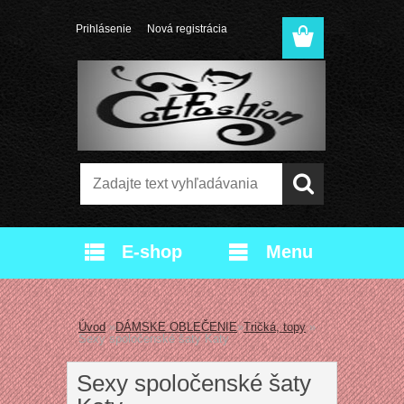
Prihlásenie
Nová registrácia
E-shop
Menu
Úvod
»
DÁMSKE OBLEČENIE
»
Tričká, topy
»
Sexy spoločenské šaty Katy
Sexy spoločenské šaty