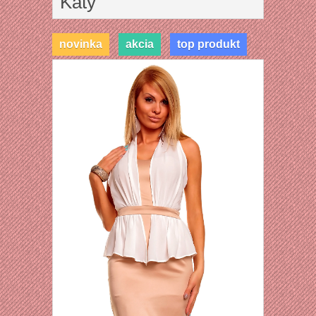
Katy
novinka
akcia
top produkt