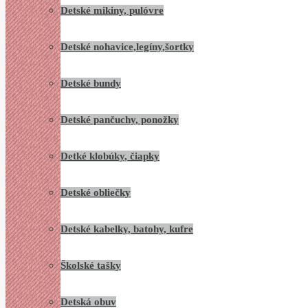
Detské mikiny, pulóvre
Detské nohavice,legíny,šortky
Detské bundy
Detské pančuchy, ponožky
Detké klobúky, čiapky
Detské obliečky
Detské kabelky, batohy, kufre
Školské tašky
Detská obuv