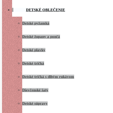
DETSKÉ OBLEČENIE
Detské pyžamká
Detské župany a pončá
Detské plavky
Detské tričká
Detské tričká s dlhým rukávom
Dievčenské šaty
Detské súpravy