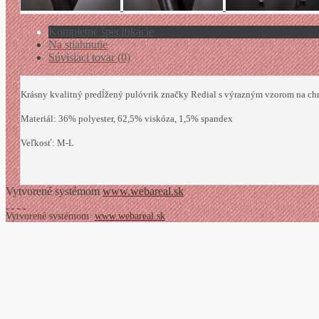
Kompletné špecifikácie
Na stiahnutie
Súvisiaci tovar (0)
Krásny kvalitný predĺžený pulóvrik značky Redial s výrazným vzorom na chr
Materiál: 36% polyester, 62,5% viskóza, 1,5% spandex
Veľkosť: M-L
Vytvorené systémom
www.webareal.sk
Vytvorené systémom
www.webareal.sk