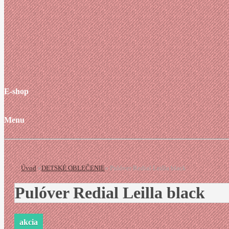
E-shop
Menu
Úvod
»
DETSKÉ OBLEČENIE
»
Pulóver Redial Leilla black
Pulóver Redial Leilla black
akcia