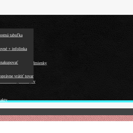
ostná tabuľka
s
ovné + infolinka
 nakupovať
becné obchodné podmienky
správne vrátiť tovar
ana osobných údajov
akty